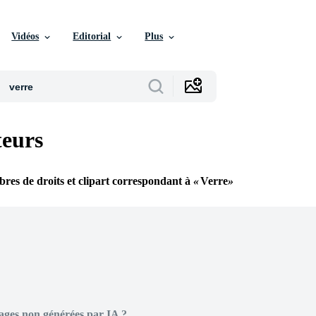
Vidéos
Editorial
Plus
teurs
ibres de droits et clipart correspondant à
Verre
ages non générées par IA ?