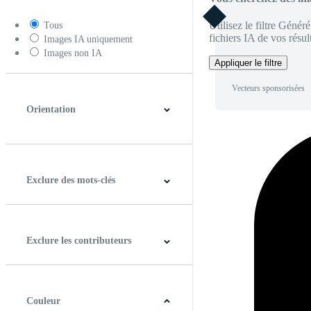
Utilisez le filtre Génér
Tous
fichiers IA de vos résult
Images IA uniquement
Images non IA
Appliquer le filtre
Vecteurs sponsorisées
Orientation
Horizontal
Verticale
Carré
Panoramique
Exclure des mots-clés
Exclure les contributeurs
Couleur