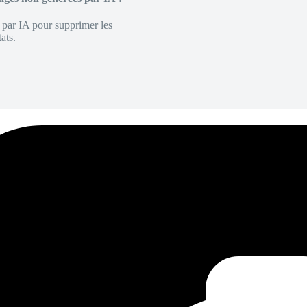
é par IA pour supprimer les
ats.