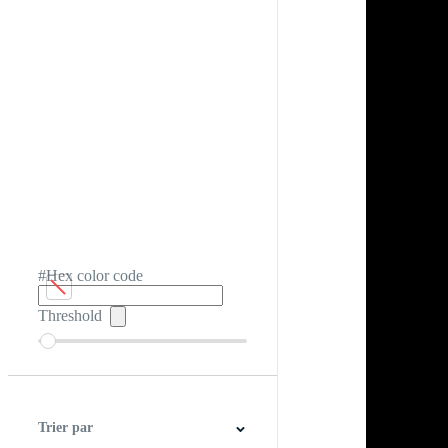
#Hex color code
Threshold
Trier par