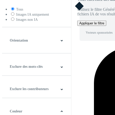
Utilisez le filtre Génér
Tous
fichiers IA de vos résult
Images IA uniquement
Images non IA
Appliquer le filtre
Vecteurs sponsorisées
Orientation
Horizontal
Verticale
Carré
Panoramique
Exclure des mots-clés
Exclure les contributeurs
Couleur