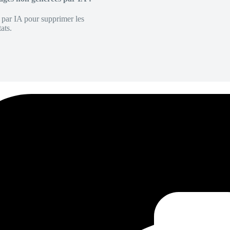
é par IA pour supprimer les
ats.