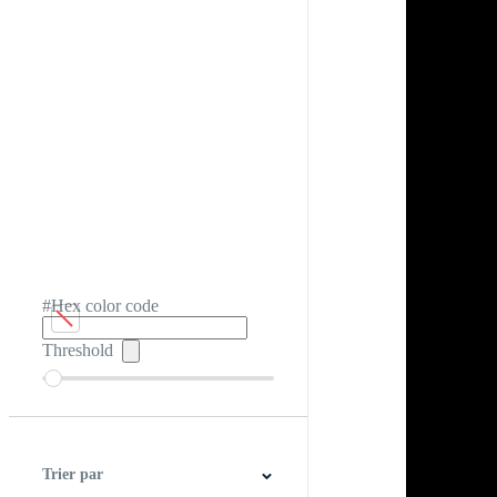
#Hex color code
Threshold
Trier par