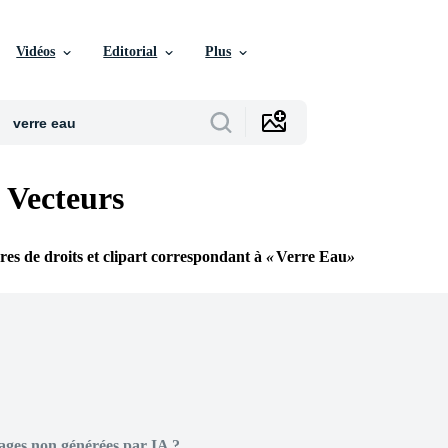
Vidéos
Editorial
Plus
 Vecteurs
bres de droits et clipart correspondant à
Verre Eau
ages non générées par IA ?