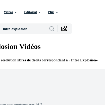
Vidéos
Editorial
Plus
losion Vidéos
 résolution libres de droits correspondant à
Intro Explosion
ages non générées par IA ?