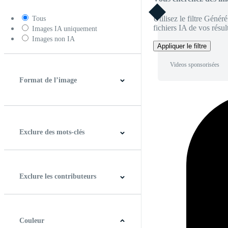
Utilisez le filtre Génér
Tous
fichiers IA de vos résult
Images IA uniquement
Images non IA
Appliquer le filtre
Videos sponsorisées
Format de l’image
4:3
5:4
16:9
256:135
Carré
Verticale
Exclure des mots-clés
Exclure les contributeurs
Couleur