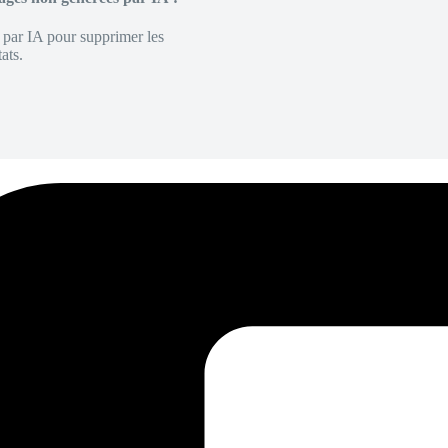
é par IA pour supprimer les
ats.