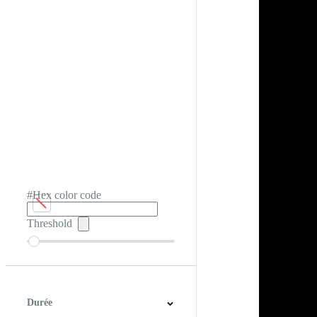
#Hex color code
Threshold
Durée