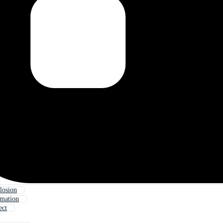
losion
imation
ect