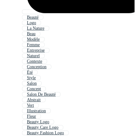
Beauté
Logo
La Nature
Beau
Modèle
Femme
Entreprise
Naturel
Contexte
Conception
Été
Style
Salon
Concept
Salon De Beauté
Abstrait
Vert
Illustration
Fleur
Beauty Logo
Beauty Care Logo
Beauty Fashion Logo