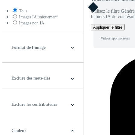
Utilisez le filtre Génér
Tous
fichiers IA de vos résult
Images IA uniquement
Images non IA
Appliquer le filtre
Videos sponsorisées
Format de l’image
4:3
5:4
16:9
256:135
Carré
Verticale
Exclure des mots-clés
Exclure les contributeurs
Couleur