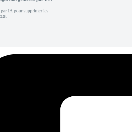
é par IA pour supprimer les
ats.