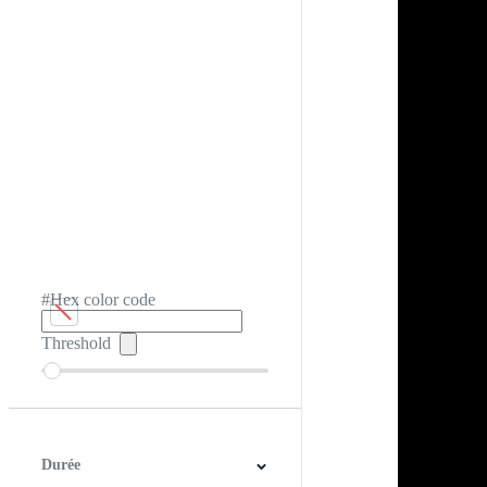
#Hex color code
Threshold
Durée