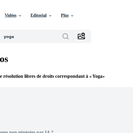
Vidéos
Editorial
Plus
os
e résolution libres de droits correspondant à
Yoga
ages non générées par IA ?