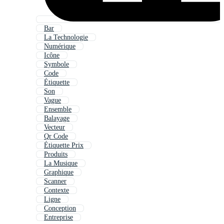
Bar
La Technologie
Numérique
Icône
Symbole
Code
Étiquette
Son
Vague
Ensemble
Balayage
Vecteur
Qr Code
Étiquette Prix
Produits
La Musique
Graphique
Scanner
Contexte
Ligne
Conception
Entreprise