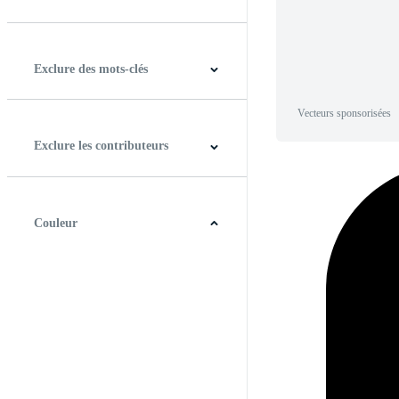
Horizontal
Verticale
Carré
Panoramique
Exclure des mots-clés
Vecteurs sponsorisées
Exclure les contributeurs
Couleur