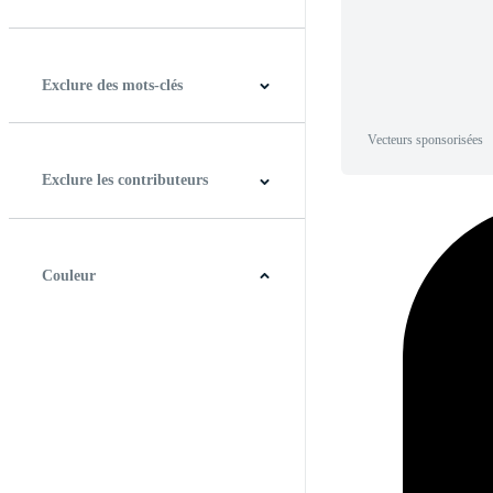
Horizontal
Verticale
Carré
Panoramique
Exclure des mots-clés
Vecteurs sponsorisées
Exclure les contributeurs
Couleur