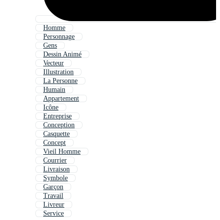
Homme
Personnage
Gens
Dessin Animé
Vecteur
Illustration
La Personne
Humain
Appartement
Icône
Entreprise
Conception
Casquette
Concept
Vieil Homme
Courrier
Livraison
Symbole
Garçon
Travail
Livreur
Service