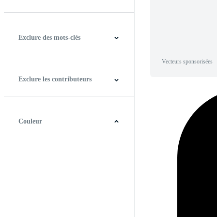
Horizontal
Verticale
Carré
Panoramique
Exclure des mots-clés
Vecteurs sponsorisées
Exclure les contributeurs
Couleur