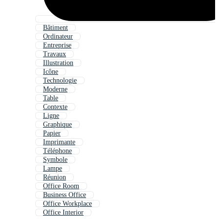
Bâtiment
Ordinateur
Entreprise
Travaux
Illustration
Icône
Technologie
Moderne
Table
Contexte
Ligne
Graphique
Papier
Imprimante
Téléphone
Symbole
Lampe
Réunion
Office Room
Business Office
Office Workplace
Office Interior