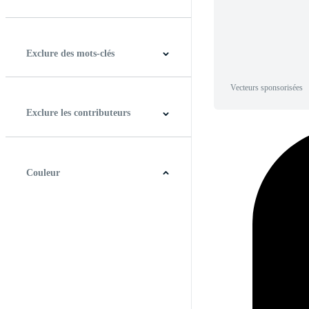
Horizontal
Verticale
Carré
Panoramique
Exclure des mots-clés
Vecteurs sponsorisées
Exclure les contributeurs
Couleur