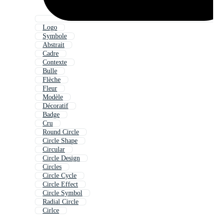
Logo
Symbole
Abstrait
Cadre
Contexte
Bulle
Flèche
Fleur
Modèle
Décoratif
Badge
Cru
Round Circle
Circle Shape
Circular
Circle Design
Circles
Circle Cycle
Circle Effect
Circle Symbol
Radial Circle
Cirlce