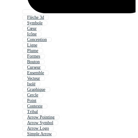
Flèche 3d
Symbole
Cœur
Icône
Conception
Ligne
Plume
Formes
Bouton
Curseur
Ensemble
Vecteur
Isolé
Graphique
Cercle
Point
Contexte
Tribal
Arrow Pointing
Arrow Symbol
Arrow Logo
Simple Arrow