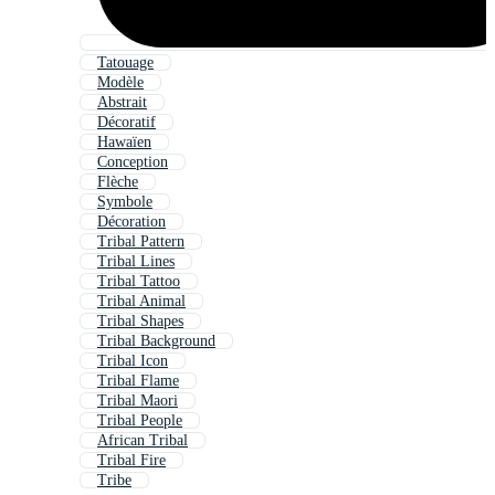
Tatouage
Modèle
Abstrait
Décoratif
Hawaïen
Conception
Flèche
Symbole
Décoration
Tribal Pattern
Tribal Lines
Tribal Tattoo
Tribal Animal
Tribal Shapes
Tribal Background
Tribal Icon
Tribal Flame
Tribal Maori
Tribal People
African Tribal
Tribal Fire
Tribe