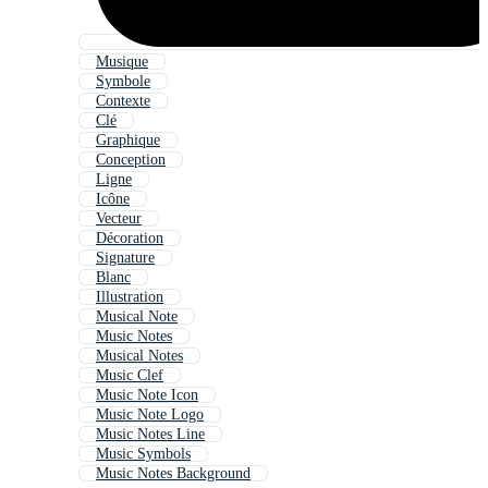
Musique
Symbole
Contexte
Clé
Graphique
Conception
Ligne
Icône
Vecteur
Décoration
Signature
Blanc
Illustration
Musical Note
Music Notes
Musical Notes
Music Clef
Music Note Icon
Music Note Logo
Music Notes Line
Music Symbols
Music Notes Background