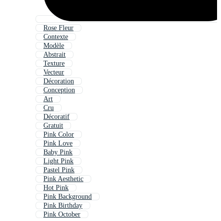
Rose Fleur
Contexte
Modèle
Abstrait
Texture
Vecteur
Décoration
Conception
Art
Cru
Décoratif
Gratuit
Pink Color
Pink Love
Baby Pink
Light Pink
Pastel Pink
Pink Aesthetic
Hot Pink
Pink Background
Pink Birthday
Pink October