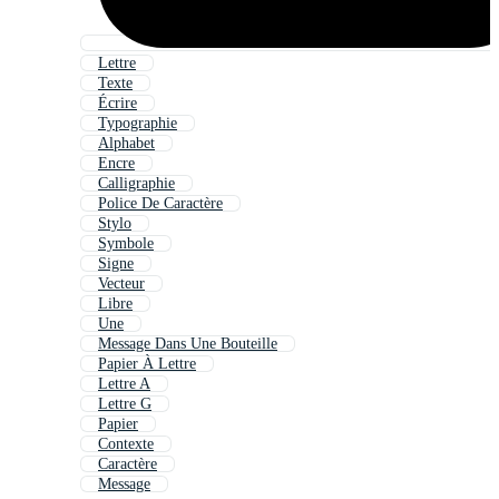
Lettre
Texte
Écrire
Typographie
Alphabet
Encre
Calligraphie
Police De Caractère
Stylo
Symbole
Signe
Vecteur
Libre
Une
Message Dans Une Bouteille
Papier À Lettre
Lettre A
Lettre G
Papier
Contexte
Caractère
Message