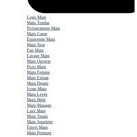
Logo Main
Main Tendue
Pictogramme Main
Main Coeur
Empreinte Main
Main Stop
Fait Main
Lavage Main
Main Ouverte
Picto Main
Main Femme
Main Enfant
Main Dessin
Icone Main
Main Levée
Main Bébé
Main Massage
Lave Main
Main Tendu
Main Squelette
Emoji Main
Main Peinture