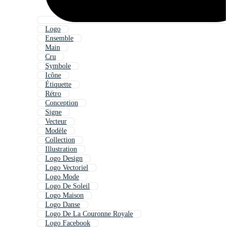
Logo
Ensemble
Main
Cru
Symbole
Icône
Étiquette
Rétro
Conception
Signe
Vecteur
Modèle
Collection
Illustration
Logo Design
Logo Vectoriel
Logo Mode
Logo De Soleil
Logo Maison
Logo Danse
Logo De La Couronne Royale
Logo Facebook