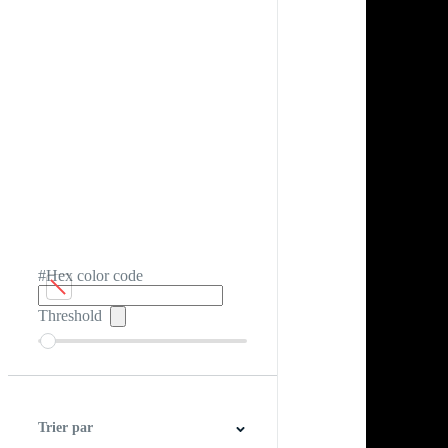
#Hex color code
Threshold
Trier par