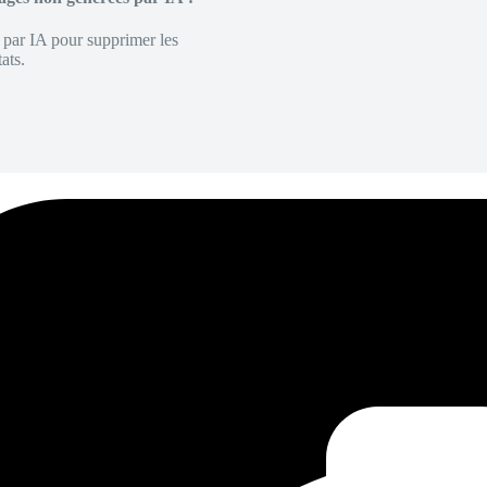
é par IA pour supprimer les
ats.