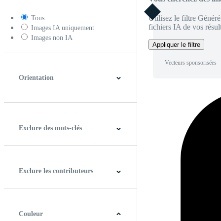
Utilisez le filtre Génér
Tous
fichiers IA de vos résult
Images IA uniquement
Images non IA
Appliquer le filtre
Vecteurs sponsorisées
Orientation
Horizontal
Verticale
Carré
Panoramique
Exclure des mots-clés
Exclure les contributeurs
Couleur