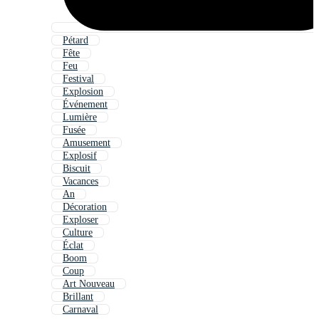
Pétard
Fête
Feu
Festival
Explosion
Événement
Lumière
Fusée
Amusement
Explosif
Biscuit
Vacances
An
Décoration
Exploser
Culture
Éclat
Boom
Coup
Art Nouveau
Brillant
Carnaval