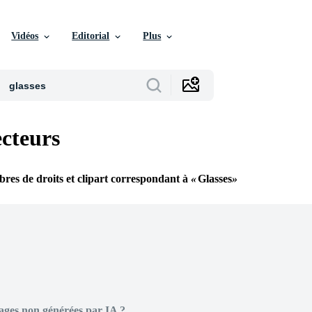
Vidéos
Editorial
Plus
ecteurs
ibres de droits et clipart correspondant à
Glasses
ages non générées par IA ?