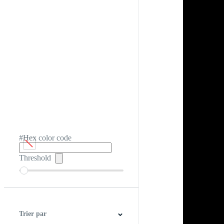
#Hex color code
Threshold
Trier par