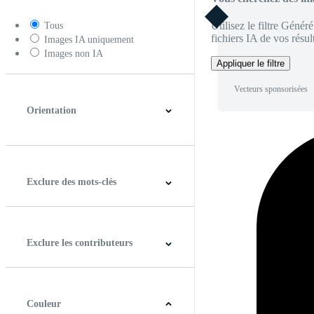
Utilisez le filtre Génér
Tous
fichiers IA de vos résult
Images IA uniquement
Images non IA
Appliquer le filtre
Vecteurs sponsorisées
Orientation
Horizontal
Verticale
Carré
Panoramique
Exclure des mots-clés
Exclure les contributeurs
Couleur