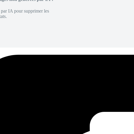
é par IA pour supprimer les
ats.