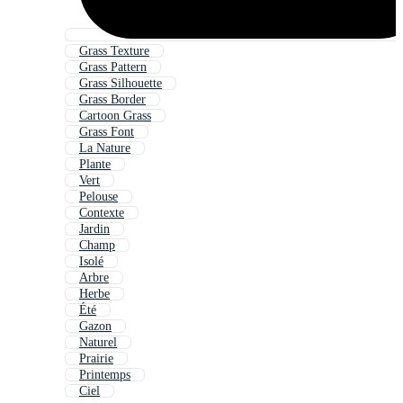
Grass Texture
Grass Pattern
Grass Silhouette
Grass Border
Cartoon Grass
Grass Font
La Nature
Plante
Vert
Pelouse
Contexte
Jardin
Champ
Isolé
Arbre
Herbe
Été
Gazon
Naturel
Prairie
Printemps
Ciel