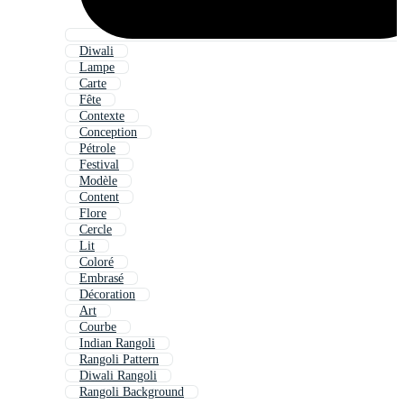
Diwali
Lampe
Carte
Fête
Contexte
Conception
Pétrole
Festival
Modèle
Content
Flore
Cercle
Lit
Coloré
Embrasé
Décoration
Art
Courbe
Indian Rangoli
Rangoli Pattern
Diwali Rangoli
Rangoli Background