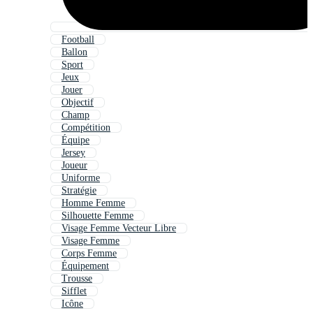
Football
Ballon
Sport
Jeux
Jouer
Objectif
Champ
Compétition
Équipe
Jersey
Joueur
Uniforme
Stratégie
Homme Femme
Silhouette Femme
Visage Femme Vecteur Libre
Visage Femme
Corps Femme
Équipement
Trousse
Sifflet
Icône