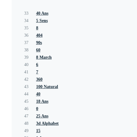
33
40 Ans
34
5 Sens
35
8
36
404
37
90s
38
60
39
8 March
40
6
41
7
42
360
43
100 Natural
44
40
45
18 Ans
46
0
47
25 Ans
48
3d Alphabet
49
15