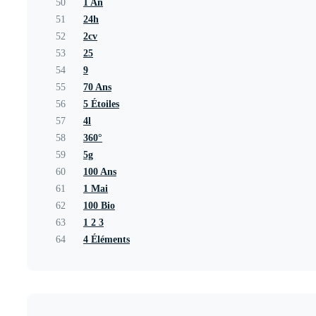
50
1 An
51
24h
52
2cv
53
25
54
9
55
70 Ans
56
5 Étoiles
57
4l
58
360°
59
5g
60
100 Ans
61
1 Mai
62
100 Bio
63
1 2 3
64
4 Éléments