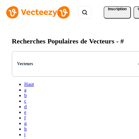
Inscription
Recherches Populaires de Vecteurs -
#
Vecteurs
Haut
a
b
c
d
e
f
g
h
i