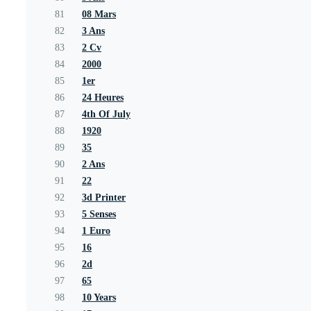
81
08 Mars
82
3 Ans
83
2 Cv
84
2000
85
1er
86
24 Heures
87
4th Of July
88
1920
89
35
90
2 Ans
91
22
92
3d Printer
93
5 Senses
94
1 Euro
95
16
96
2d
97
65
98
10 Years