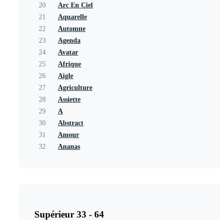
20
Arc En Ciel
21
Aquarelle
22
Automne
23
Agenda
24
Avatar
25
Afrique
26
Aigle
27
Agriculture
28
Assiette
29
A
30
Abstract
31
Amour
32
Ananas
Supérieur 33 - 64