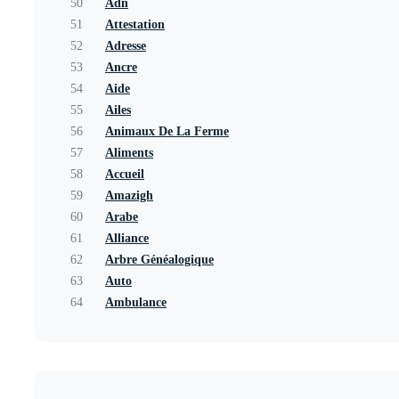
50
Adn
51
Attestation
52
Adresse
53
Ancre
54
Aide
55
Ailes
56
Animaux De La Ferme
57
Aliments
58
Accueil
59
Amazigh
60
Arabe
61
Alliance
62
Arbre Généalogique
63
Auto
64
Ambulance