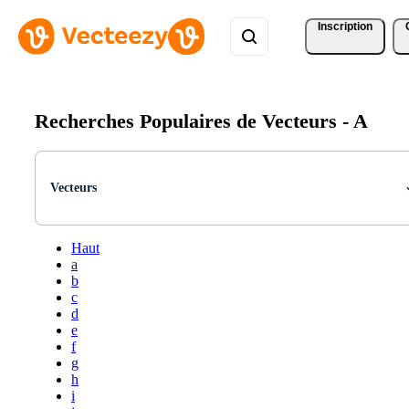
Inscription
Recherches Populaires de Vecteurs -
A
Vecteurs
Haut
a
b
c
d
e
f
g
h
i