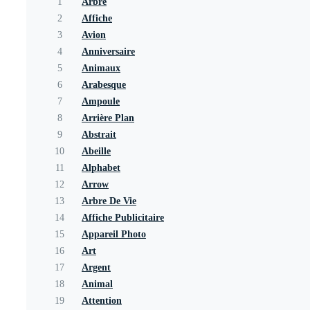
1
Arbre
2
Affiche
3
Avion
4
Anniversaire
5
Animaux
6
Arabesque
7
Ampoule
8
Arrière Plan
9
Abstrait
10
Abeille
11
Alphabet
12
Arrow
13
Arbre De Vie
14
Affiche Publicitaire
15
Appareil Photo
16
Art
17
Argent
18
Animal
19
Attention