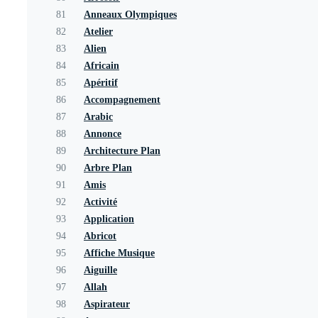
81
Anneaux Olympiques
82
Atelier
83
Alien
84
Africain
85
Apéritif
86
Accompagnement
87
Arabic
88
Annonce
89
Architecture Plan
90
Arbre Plan
91
Amis
92
Activité
93
Application
94
Abricot
95
Affiche Musique
96
Aiguille
97
Allah
98
Aspirateur