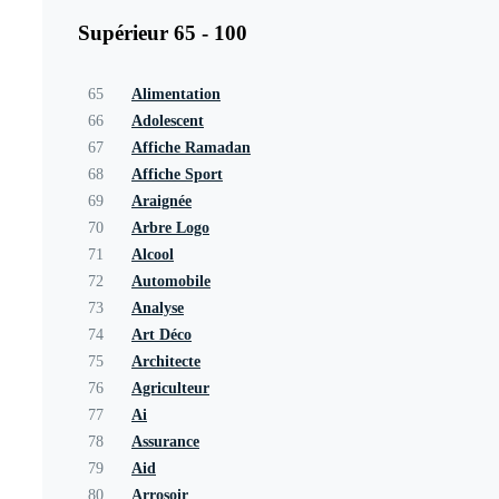
Supérieur 65 - 100
65
Alimentation
66
Adolescent
67
Affiche Ramadan
68
Affiche Sport
69
Araignée
70
Arbre Logo
71
Alcool
72
Automobile
73
Analyse
74
Art Déco
75
Architecte
76
Agriculteur
77
Ai
78
Assurance
79
Aid
80
Arrosoir