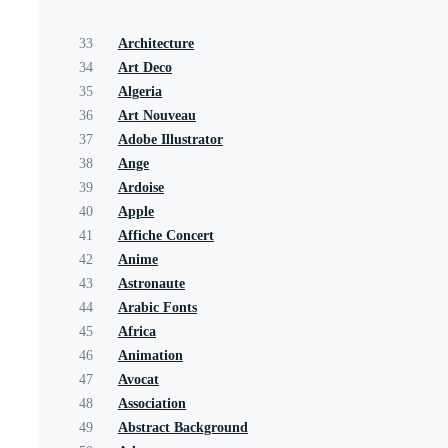
33
Architecture
34
Art Deco
35
Algeria
36
Art Nouveau
37
Adobe Illustrator
38
Ange
39
Ardoise
40
Apple
41
Affiche Concert
42
Anime
43
Astronaute
44
Arabic Fonts
45
Africa
46
Animation
47
Avocat
48
Association
49
Abstract Background