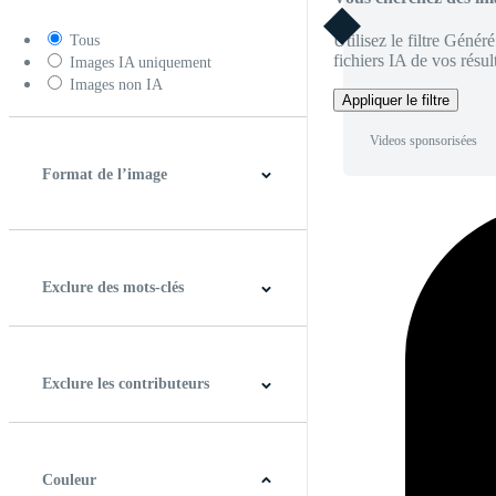
Utilisez le filtre Génér
Tous
fichiers IA de vos résult
Images IA uniquement
Images non IA
Appliquer le filtre
Videos sponsorisées
Format de l’image
4:3
5:4
16:9
256:135
Carré
Verticale
Exclure des mots-clés
Exclure les contributeurs
Couleur