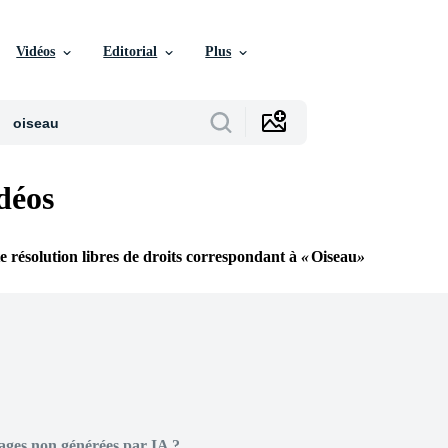
Vidéos
Editorial
Plus
déos
e résolution libres de droits correspondant à
Oiseau
ages non générées par IA ?