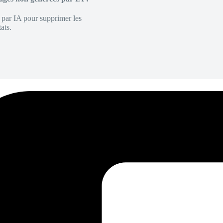
é par IA pour supprimer les
ats.