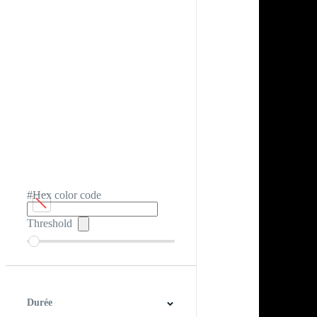
#Hex color code
Threshold
Durée