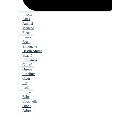
Insecte
Ailes
Animal
Mouche
Fleur
Fleurs
Beau
Silhouette
Dessin Animé
Beauté
Printemps
Coloré
Oiseau
Libellule
Cœur
Été
Isolé
Ligne
Bébé
Coccinelle
Hibou
Arbre