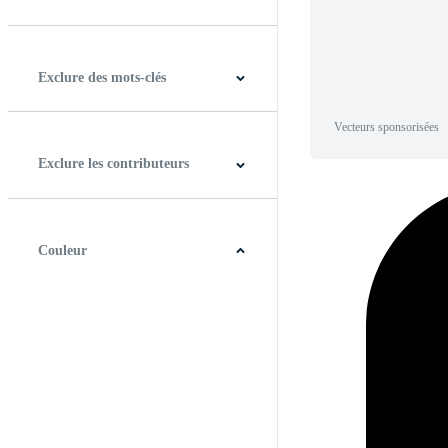
Horizontal
Verticale
Carré
Panoramique
Exclure des mots-clés
Vecteurs sponsorisées
Exclure les contributeurs
Couleur