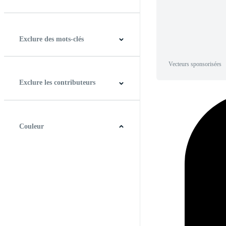
Horizontal
Verticale
Carré
Panoramique
Exclure des mots-clés
Vecteurs sponsorisées
Exclure les contributeurs
Couleur