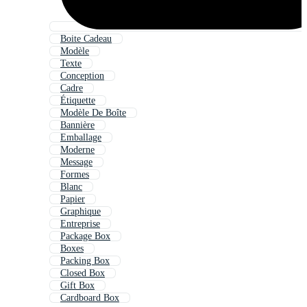
Boite Cadeau
Modèle
Texte
Conception
Cadre
Étiquette
Modèle De Boîte
Bannière
Emballage
Moderne
Message
Formes
Blanc
Papier
Graphique
Entreprise
Package Box
Boxes
Packing Box
Closed Box
Gift Box
Cardboard Box