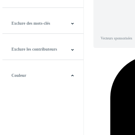
Horizontal
Verticale
Carré
Panoramique
Exclure des mots-clés
Vecteurs sponsorisées
Exclure les contributeurs
Couleur