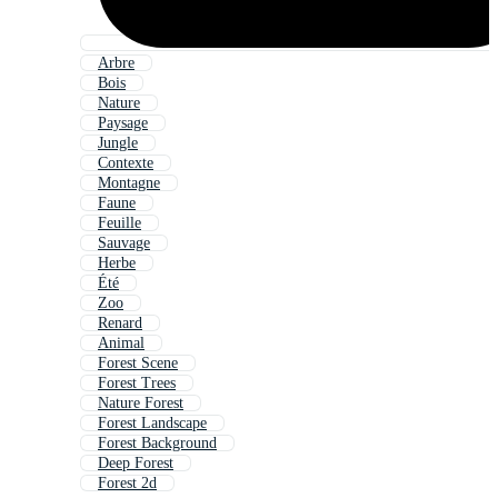
Arbre
Bois
Nature
Paysage
Jungle
Contexte
Montagne
Faune
Feuille
Sauvage
Herbe
Été
Zoo
Renard
Animal
Forest Scene
Forest Trees
Nature Forest
Forest Landscape
Forest Background
Deep Forest
Forest 2d