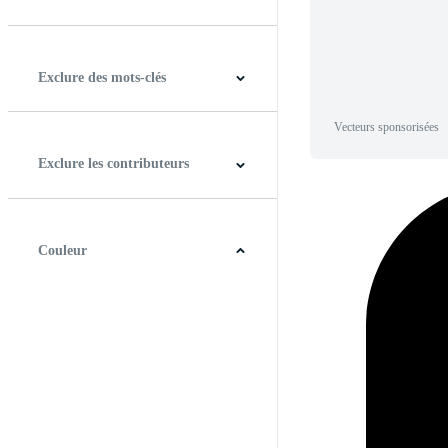
Horizontal
Verticale
Carré
Panoramique
Exclure des mots-clés
Vecteurs sponsorisées
Exclure les contributeurs
Couleur