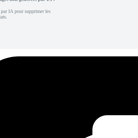
é par IA pour supprimer les
ats.