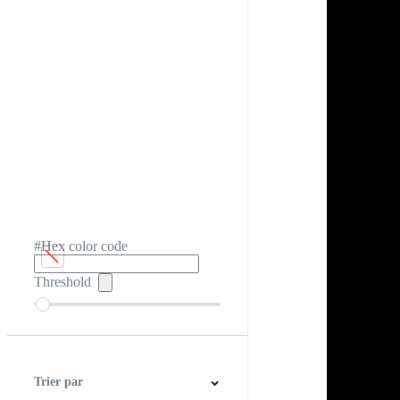
#Hex color code
Threshold
Trier par