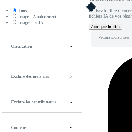
Utilisez le filtre Génér
Tous
fichiers IA de vos résult
Images IA uniquement
Images non IA
Appliquer le filtre
Vecteurs sponsorisées
Orientation
Horizontal
Verticale
Carré
Panoramique
Exclure des mots-clés
Exclure les contributeurs
Couleur