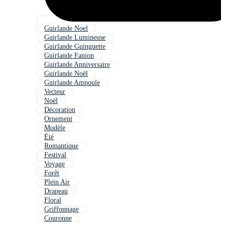
Guirlande Noel
Guirlande Lumineuse
Guirlande Guinguette
Guirlande Fanion
Guirlande Anniversaire
Guirlande Noël
Guirlande Ampoule
Vecteur
Noël
Décoration
Ornement
Modèle
Été
Romantique
Festival
Voyage
Forêt
Plein Air
Drapeau
Floral
Griffonnage
Couronne