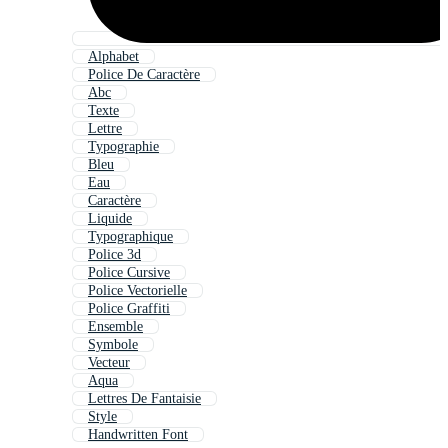
Alphabet
Police De Caractère
Abc
Texte
Lettre
Typographie
Bleu
Eau
Caractère
Liquide
Typographique
Police 3d
Police Cursive
Police Vectorielle
Police Graffiti
Ensemble
Symbole
Vecteur
Aqua
Lettres De Fantaisie
Style
Handwritten Font