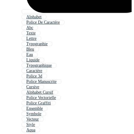
Alphabet
Police De Caractère
Abc
Texte
Lettre
Typographie
Bleu
Eau
Liquide
Typographique
Caractère
Police 3d
Police Manuscrite
Cursive
Alphabet Cursif
Police Vectorielle
Police Graffiti
Ensemble
Symbole
Vecteur
Style
Aqua