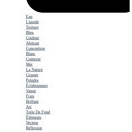
Eau
Liquide
Texture
Bleu
Couleur
Abstrait
Conception
Blanc
Contexte
Mer
La Nature
Grunge
Peindre
Éclaboussure
Vague
Frais
Brillant
Art
Toile De Fond
Éléments
Vecteur
Réflexion