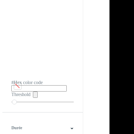
#Hex color code
Threshold
Durée