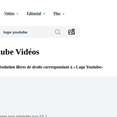
Vidéos
Editorial
Plus
ube Vidéos
ésolution libres de droits correspondant à
Logo Youtube
ages non générées par IA ?