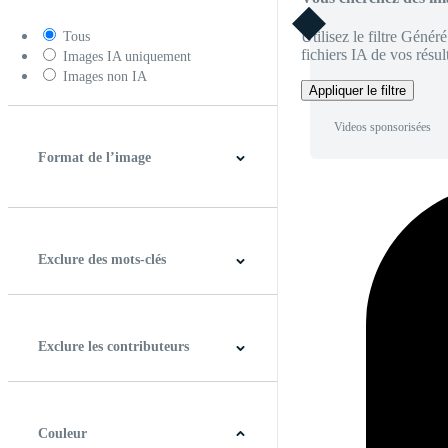
Utilisez le filtre Génér
Tous
fichiers IA de vos résult
Images IA uniquement
Images non IA
Appliquer le filtre
Videos sponsorisées
Format de l’image
4:3
5:4
16:9
256:135
Carré
Verticale
Exclure des mots-clés
Exclure les contributeurs
Couleur