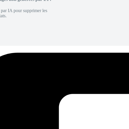
é par IA pour supprimer les
ats.