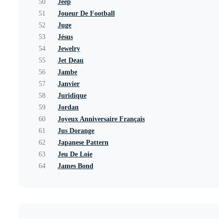
50
Jeep
51
Joueur De Football
52
Juge
53
Jésus
54
Jewelry
55
Jet Deau
56
Jambe
57
Janvier
58
Juridique
59
Jordan
60
Joyeux Anniversaire Français
61
Jus Dorange
62
Japanese Pattern
63
Jeu De Loie
64
James Bond