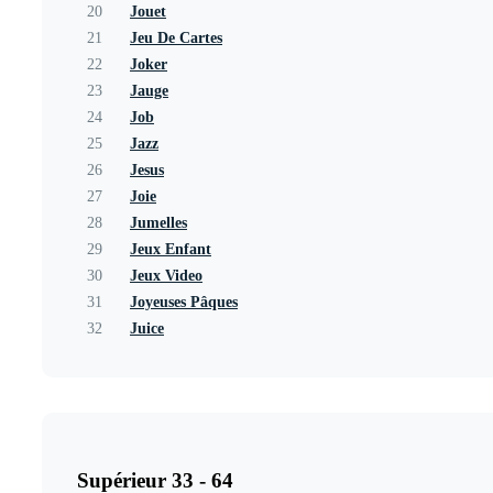
20
Jouet
21
Jeu De Cartes
22
Joker
23
Jauge
24
Job
25
Jazz
26
Jesus
27
Joie
28
Jumelles
29
Jeux Enfant
30
Jeux Video
31
Joyeuses Pâques
32
Juice
Supérieur 33 - 64