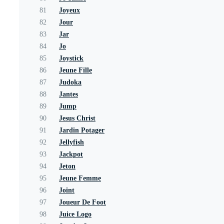
81
Joyeux
82
Jour
83
Jar
84
Jo
85
Joystick
86
Jeune Fille
87
Judoka
88
Jantes
89
Jump
90
Jesus Christ
91
Jardin Potager
92
Jellyfish
93
Jackpot
94
Jeton
95
Jeune Femme
96
Joint
97
Joueur De Foot
98
Juice Logo