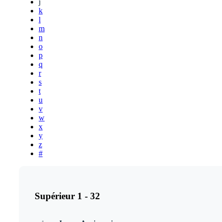
j
k
l
m
n
o
p
q
r
s
t
u
v
w
x
y
z
#
Supérieur 1 - 32