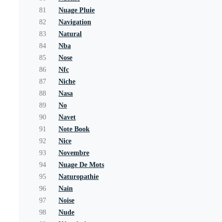
81
Nuage Pluie
82
Navigation
83
Natural
84
Nba
85
Nose
86
Nfc
87
Niche
88
Nasa
89
No
90
Navet
91
Note Book
92
Nice
93
Novembre
94
Nuage De Mots
95
Naturopathie
96
Nain
97
Noise
98
Nude