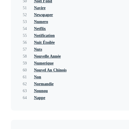
50
Noël Fond
51
Navire
52
Newspaper
53
Numero
54
Netflix
55
Notification
56
Nuit Étoilée
57
Nuts
58
Nouvelle Année
59
Numerique
60
Nouvel An Chinois
61
Non
62
Normandie
63
Nounou
64
Nappe