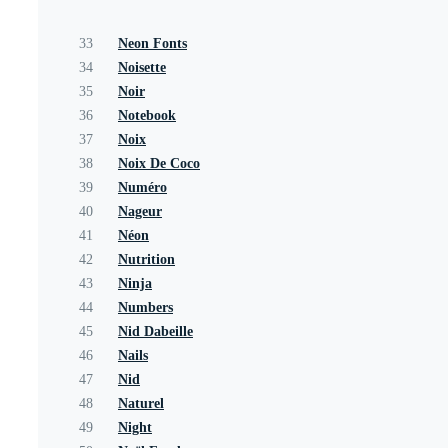
33
Neon Fonts
34
Noisette
35
Noir
36
Notebook
37
Noix
38
Noix De Coco
39
Numéro
40
Nageur
41
Néon
42
Nutrition
43
Ninja
44
Numbers
45
Nid Dabeille
46
Nails
47
Nid
48
Naturel
49
Night