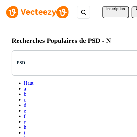
Inscription
Recherches Populaires de PSD -
N
PSD
Haut
a
b
c
d
e
f
g
h
i