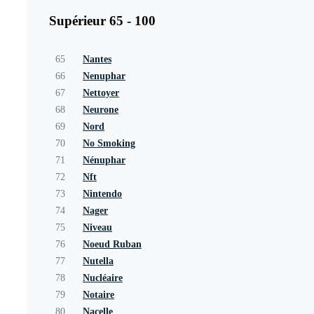
Supérieur 65 - 100
65
Nantes
66
Nenuphar
67
Nettoyer
68
Neurone
69
Nord
70
No Smoking
71
Nénuphar
72
Nft
73
Nintendo
74
Nager
75
Niveau
76
Noeud Ruban
77
Nutella
78
Nucléaire
79
Notaire
80
Nacelle