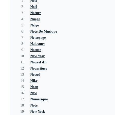
1
Noel
2
Noël
3
Nature
4
Nuage
5
Neige
6
Note De Musique
7
Nettoyage
8
Naissance
9
Naruto
10
New Year
11
Nouvel An
12
Nourriture
13
Noeud
14
Nike
15
Neon
16
New
17
Numérique
18
Note
19
New York