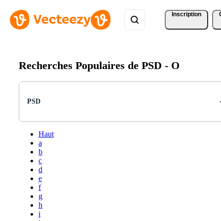
Inscription
Recherches Populaires de PSD -
O
PSD
Haut
a
b
c
d
e
f
g
h
i