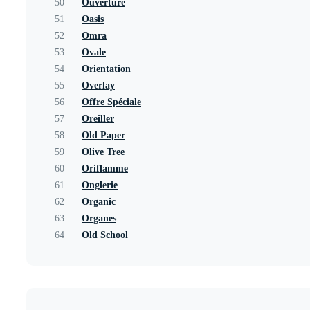
50
Ouverture
51
Oasis
52
Omra
53
Ovale
54
Orientation
55
Overlay
56
Offre Spéciale
57
Oreiller
58
Old Paper
59
Olive Tree
60
Oriflamme
61
Onglerie
62
Organic
63
Organes
64
Old School