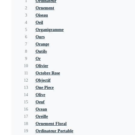
1
Ordinateur
2
Ornement
3
Oiseau
4
Oeil
5
Organigramme
6
Ours
7
Orange
8
Outils
9
Or
10
Olivier
11
Octobre Rose
12
Objectif
13
One Piece
14
Olive
15
Oeuf
16
Ocean
17
Oreille
18
Ornement Floral
19
Ordinateur Portable