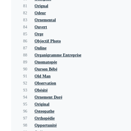
81
Orignal
82
Odeur
83
Ornemental
84
Ouvert
85
Orge
86
Objectif Photo
87
Online
88
Organigramme Entreprise
89
Onomatopée
90
Ourson Bébé
91
Old Man
92
Observation
93
Obésité
94
Ornement Doré
95
Original
96
Osteopathe
97
Orthopédie
98
Opportunité