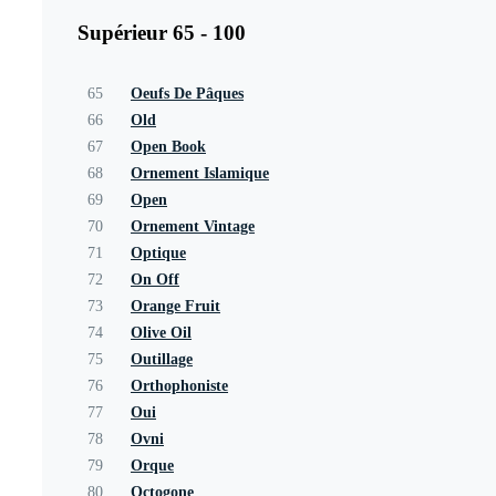
Supérieur 65 - 100
65
Oeufs De Pâques
66
Old
67
Open Book
68
Ornement Islamique
69
Open
70
Ornement Vintage
71
Optique
72
On Off
73
Orange Fruit
74
Olive Oil
75
Outillage
76
Orthophoniste
77
Oui
78
Ovni
79
Orque
80
Octogone