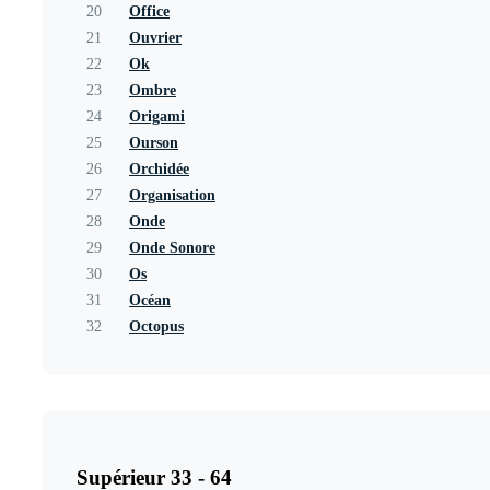
20
Office
21
Ouvrier
22
Ok
23
Ombre
24
Origami
25
Ourson
26
Orchidée
27
Organisation
28
Onde
29
Onde Sonore
30
Os
31
Océan
32
Octopus
Supérieur 33 - 64