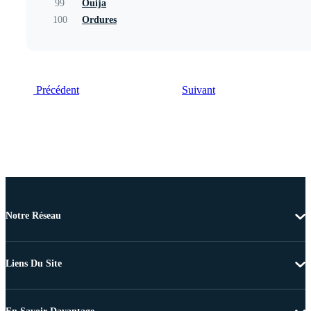
99
Ouija
100
Ordures
Précédent
Suivant
Notre Réseau
Liens Du Site