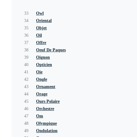
33
Owl
34
Oriental
35
Objet
36
Oil
37
Offre
38
Oeuf De Paques
39
Oignon
40
Opticien
41
Oie
42
Ongle
43
Ornament
44
Orage
45
Ours Polaire
46
Orchestre
47
Om
48
Olympique
49
Ondulation