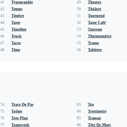
41
Typographie
49
Theatre
42
Temps
50
Théâtre
43
Timbre
51
Tournesol
44
Tasse
52
Tasse Café
45
Timeline
53
Taureau
46
Truck
54
Thermomètre
47
Tacos
55
Trame
48
Time
56
Tablette
74
Trace De Pas
83
Tea
75
Tajine
84
Trottinette
76
Tree Plan
85
Transat
77
Teamwork
86
Tête De Mort