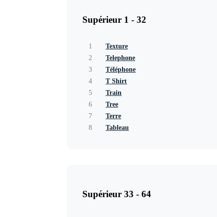
Supérieur 1 - 32
1
Texture
2
Telephone
3
Téléphone
4
T Shirt
5
Train
6
Tree
7
Terre
8
Tableau
Supérieur 33 - 64