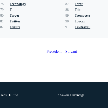
78
Technology
87
Tarot
79
T
88
Toit
80
Target
89
Trompette
81
Twitter
90
Toucan
82
Toiture
91
Télétravail
Précédent
Suivant
Liens Du Site
En Savoir Davantage