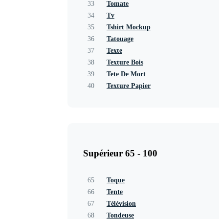
33
Tomate
34
Tv
35
Tshirt Mockup
36
Tatouage
37
Texte
38
Texture Bois
39
Tete De Mort
40
Texture Papier
Supérieur 65 - 100
65
Toque
66
Tente
67
Télévision
68
Tondeuse