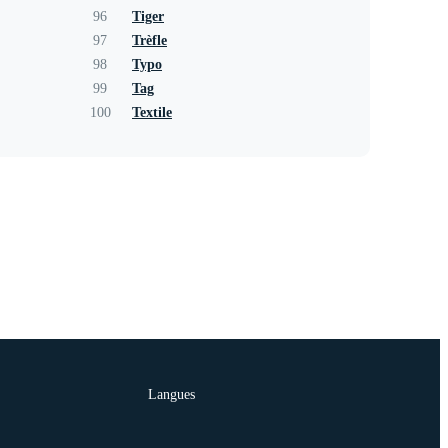
96
Tiger
97
Trèfle
98
Typo
99
Tag
100
Textile
Langues