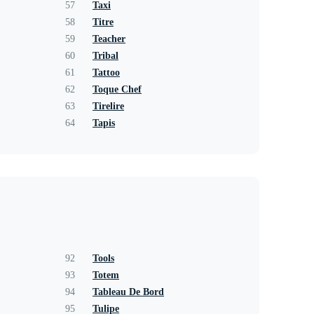
57
Taxi
58
Titre
59
Teacher
60
Tribal
61
Tattoo
62
Toque Chef
63
Tirelire
64
Tapis
92
Tools
93
Totem
94
Tableau De Bord
95
Tulipe