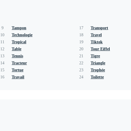
9
Tampon
17
Transport
10
Technologie
18
Travel
11
Tropical
19
Tiktok
12
Table
20
Tour Eiffel
13
Tennis
21
Tigre
14
Tracteur
22
Triangle
15
Tortue
23
Trophée
16
Travail
24
Toilette