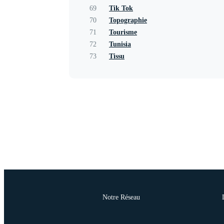
69
Tik Tok
70
Topographie
71
Tourisme
72
Tunisia
73
Tissu
Notre Réseau