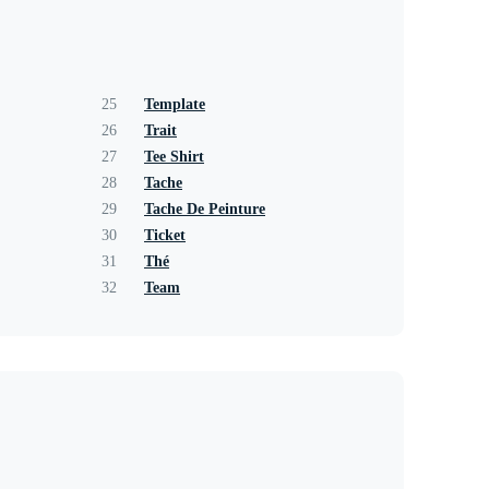
25
Template
26
Trait
27
Tee Shirt
28
Tache
29
Tache De Peinture
30
Ticket
31
Thé
32
Team