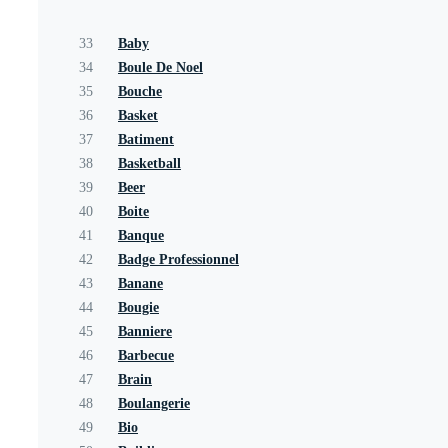
33
Baby
34
Boule De Noel
35
Bouche
36
Basket
37
Batiment
38
Basketball
39
Beer
40
Boite
41
Banque
42
Badge Professionnel
43
Banane
44
Bougie
45
Banniere
46
Barbecue
47
Brain
48
Boulangerie
49
Bio