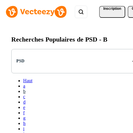
Inscription
Recherches Populaires de PSD -
B
PSD
Haut
a
b
c
d
e
f
g
h
i