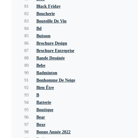
81
Black Friday
82
Boucherie
83
Bouteille De Vin
84
Bd
85
Buisson
86
Brochure Design
87
Brochure Entreprise
88
Bande Dessinée
89
Bebe
90
Badminton
91
Bonhomme De Neige
92
Bien Être
93
B
94
Batterie
95
Boutique
96
Bear
97
Boxe
98
Bonne Année 2022