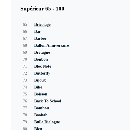
Supérieur 65 - 100
65
Bricolage
66
Bar
67
Barber
68
Ballon Anniversaire
69
Bretagne
70
Bonbon
71
Bloc Note
72
Butterfly
73
Bijoux
74
Bike
75
Boisson
76
Back To School
77
Bambou
78
Baobab
79
Bulle Dialogue
80
Bleu