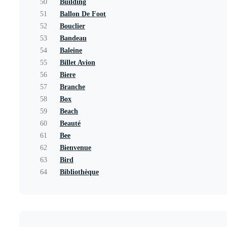
50
Building
51
Ballon De Foot
52
Bouclier
53
Bandeau
54
Baleine
55
Billet Avion
56
Biere
57
Branche
58
Box
59
Beach
60
Beauté
61
Bee
62
Bienvenue
63
Bird
64
Bibliothèque