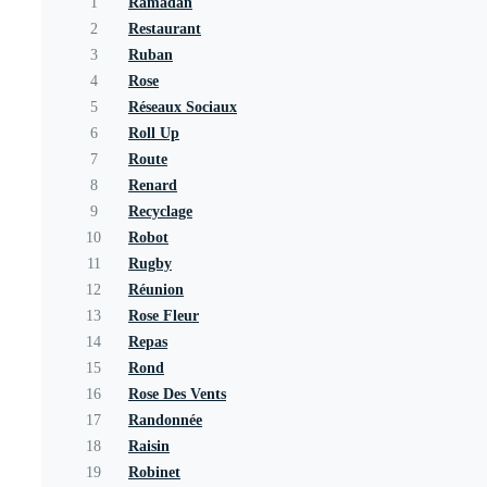
1
Ramadan
2
Restaurant
3
Ruban
4
Rose
5
Réseaux Sociaux
6
Roll Up
7
Route
8
Renard
9
Recyclage
10
Robot
11
Rugby
12
Réunion
13
Rose Fleur
14
Repas
15
Rond
16
Rose Des Vents
17
Randonnée
18
Raisin
19
Robinet