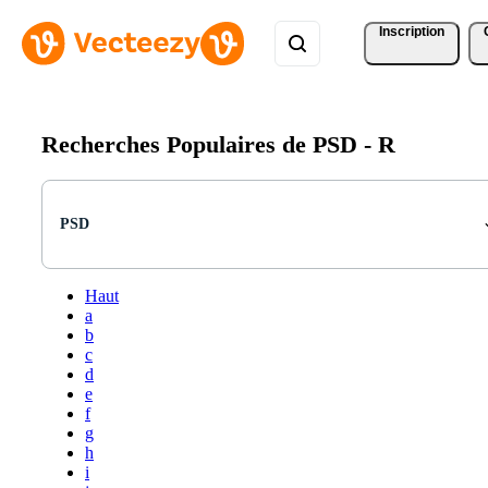
Inscription
Recherches Populaires de PSD -
R
PSD
Haut
a
b
c
d
e
f
g
h
i