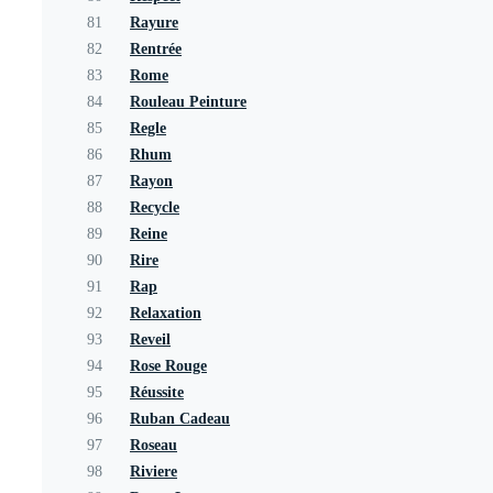
81
Rayure
82
Rentrée
83
Rome
84
Rouleau Peinture
85
Regle
86
Rhum
87
Rayon
88
Recycle
89
Reine
90
Rire
91
Rap
92
Relaxation
93
Reveil
94
Rose Rouge
95
Réussite
96
Ruban Cadeau
97
Roseau
98
Riviere