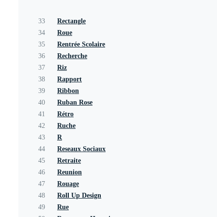
33
Rectangle
34
Roue
35
Rentrée Scolaire
36
Recherche
37
Riz
38
Rapport
39
Ribbon
40
Ruban Rose
41
Rétro
42
Ruche
43
R
44
Reseaux Sociaux
45
Retraite
46
Reunion
47
Rouage
48
Roll Up Design
49
Rue