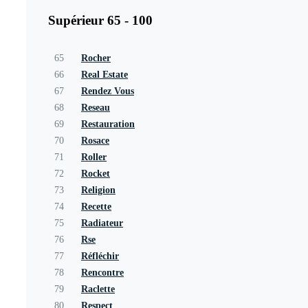
Supérieur 65 - 100
65
Rocher
66
Real Estate
67
Rendez Vous
68
Reseau
69
Restauration
70
Rosace
71
Roller
72
Rocket
73
Religion
74
Recette
75
Radiateur
76
Rse
77
Réfléchir
78
Rencontre
79
Raclette
80
Respect