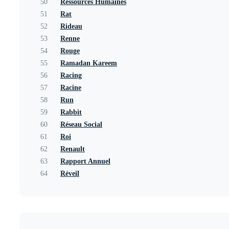
50
Ressources Humaines
51
Rat
52
Rideau
53
Renne
54
Rouge
55
Ramadan Kareem
56
Racing
57
Racine
58
Run
59
Rabbit
60
Réseau Social
61
Roi
62
Renault
63
Rapport Annuel
64
Réveil