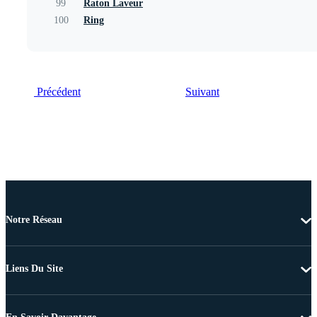
99
Raton Laveur
100
Ring
Précédent
Suivant
Notre Réseau
Liens Du Site