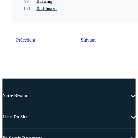
99
Drawing
100
Dashboard
Précédent
Suivant
Notre Réseau
Liens Du Site