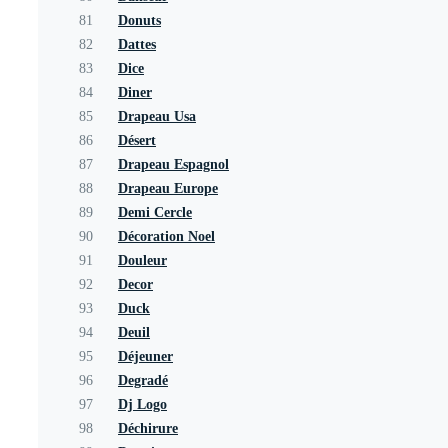
81
Donuts
82
Dattes
83
Dice
84
Diner
85
Drapeau Usa
86
Désert
87
Drapeau Espagnol
88
Drapeau Europe
89
Demi Cercle
90
Décoration Noel
91
Douleur
92
Decor
93
Duck
94
Deuil
95
Déjeuner
96
Degradé
97
Dj Logo
98
Déchirure