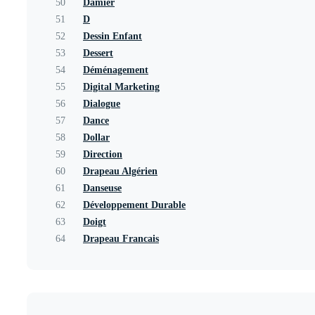
50
Damier
51
D
52
Dessin Enfant
53
Dessert
54
Déménagement
55
Digital Marketing
56
Dialogue
57
Dance
58
Dollar
59
Direction
60
Drapeau Algérien
61
Danseuse
62
Développement Durable
63
Doigt
64
Drapeau Francais