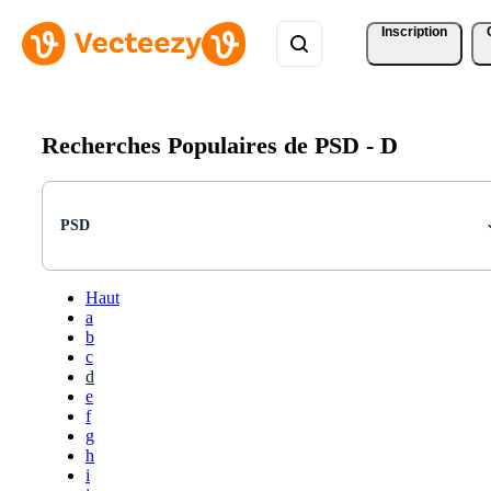
Inscription
Recherches Populaires de PSD -
D
PSD
Haut
a
b
c
d
e
f
g
h
i