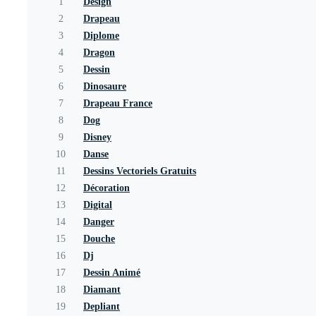
1
Design
2
Drapeau
3
Diplome
4
Dragon
5
Dessin
6
Dinosaure
7
Drapeau France
8
Dog
9
Disney
10
Danse
11
Dessins Vectoriels Gratuits
12
Décoration
13
Digital
14
Danger
15
Douche
16
Dj
17
Dessin Animé
18
Diamant
19
Depliant