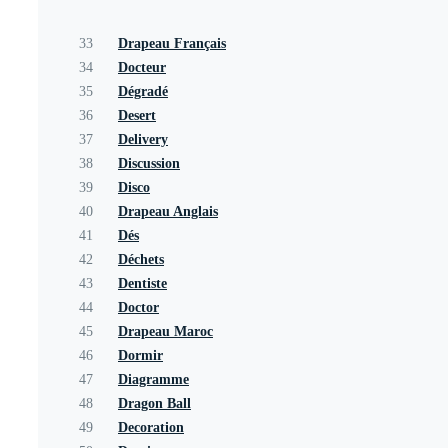
33
Drapeau Français
34
Docteur
35
Dégradé
36
Desert
37
Delivery
38
Discussion
39
Disco
40
Drapeau Anglais
41
Dés
42
Déchets
43
Dentiste
44
Doctor
45
Drapeau Maroc
46
Dormir
47
Diagramme
48
Dragon Ball
49
Decoration