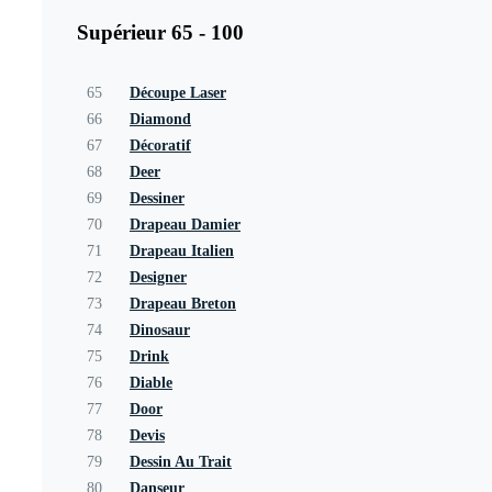
Supérieur 65 - 100
65
Découpe Laser
66
Diamond
67
Décoratif
68
Deer
69
Dessiner
70
Drapeau Damier
71
Drapeau Italien
72
Designer
73
Drapeau Breton
74
Dinosaur
75
Drink
76
Diable
77
Door
78
Devis
79
Dessin Au Trait
80
Danseur