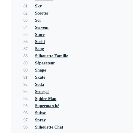
81
Sky
82
Scooter
83
Sol
84
Serveur
85
Store
86
Sushi
87
Sang
88
Silhouette Famille
89
Séparateur
90
Shape
91
Skate
92
Soda
93
Senegal
94
Spider Man
95
Supermarché
96
Suisse
97
Spray
98
Silhouette Chat