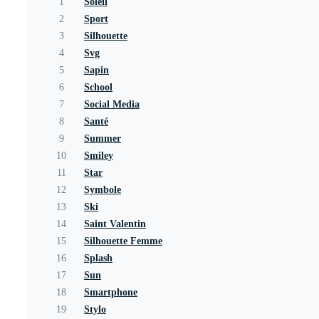
1
Soleil
2
Sport
3
Silhouette
4
Svg
5
Sapin
6
School
7
Social Media
8
Santé
9
Summer
10
Smiley
11
Star
12
Symbole
13
Ski
14
Saint Valentin
15
Silhouette Femme
16
Splash
17
Sun
18
Smartphone
19
Stylo