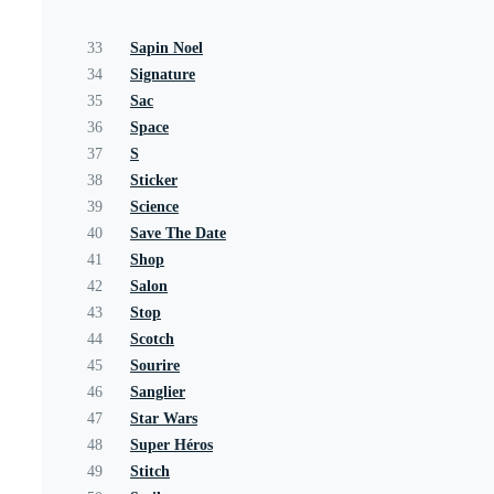
33
Sapin Noel
34
Signature
35
Sac
36
Space
37
S
38
Sticker
39
Science
40
Save The Date
41
Shop
42
Salon
43
Stop
44
Scotch
45
Sourire
46
Sanglier
47
Star Wars
48
Super Héros
49
Stitch