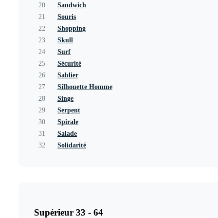
20
Sandwich
21
Souris
22
Shopping
23
Skull
24
Surf
25
Sécurité
26
Sablier
27
Silhouette Homme
28
Singe
29
Serpent
30
Spirale
31
Salade
32
Solidarité
Supérieur 33 - 64