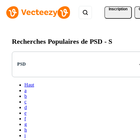
Inscription
Recherches Populaires de PSD -
S
PSD
Haut
a
b
c
d
e
f
g
h
i