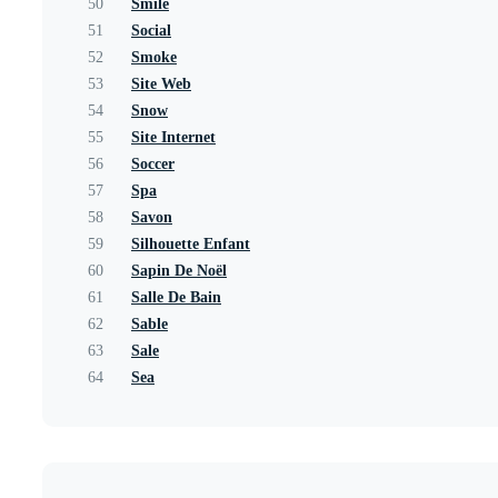
50
Smile
51
Social
52
Smoke
53
Site Web
54
Snow
55
Site Internet
56
Soccer
57
Spa
58
Savon
59
Silhouette Enfant
60
Sapin De Noël
61
Salle De Bain
62
Sable
63
Sale
64
Sea